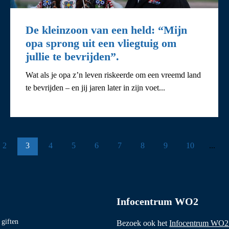
De kleinzoon van een held: “Mijn
opa sprong uit een vliegtuig om
jullie te bevrijden”.
Wat als je opa z’n leven riskeerde om een vreemd land
te bevrijden – en jij jaren later in zijn voet...
2
3
4
5
6
7
8
9
10
...
Infocentrum WO2
giften
Bezoek ook het
Infocentrum WO2