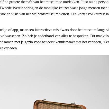
zelf de grotere thema's van het museum te ontdekken. Juist nu de perso
weede Wereldoorlog en de moeilijke keuzes waar jonge mensen toen vo
missie en visie van het Vrijheidsmuseum vertelt 'Een koffer vol keuzes' 
oekje of app, maar een interactieve reis dwars door het museum langs vi
 volwassenen. Zo heb je naderhand van alles te bespreken. Dit maakt het
f samen met je gezin voor het eerst kennismaakt met het verleden, 'Een
et verleden