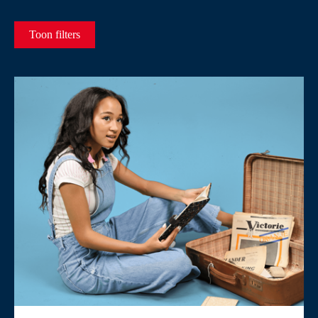
Toon filters
Filter op activiteit
Alle
Evenementen
Fieldtrips
Fiets-, en bustours
Kinderactiviteiten
Lezingen