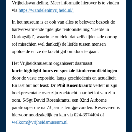
Vrijheidswandeling. Meer informatie hierover is te vinden
via
https://wandeleninvrijheid.nl/.
In het museum is er ook van alles te beleven: bezoek de
hartverwarmende tijdelijke tentoonstelling ‘Liefde in
Oorlogstijd’, waarin je ontdekt dat zelfs tijdens de oorlog
(of misschien wel dankzij) de liefde tussen mensen
opbloeide en ze de kracht gaf om door te gaan.
Het Vrijheidsmuseum organiseert daarnaast
korte
highlight tours en speciale kinderrondleidingen
door de vaste expositie, langs geschiedenis en actualiteit.
En last but not least:
Dr
Phil Rosenkrantz
vertelt in zijn
boekpresentatie over zijn zoektocht naar het lot van zijn
oom, S/Sgt David Rosenkrantz, een 82nd Airborne
paratrooper die na 73 jaar is teruggevonden. Reserveren is
hiervoor noodzakelijk en kan via 024-3974404 of
welkom@vrijheidsmuseum.nl