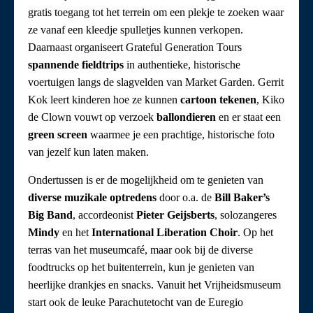
gratis toegang tot het terrein om een plekje te zoeken waar
ze vanaf een kleedje spulletjes kunnen verkopen.
Daarnaast organiseert Grateful Generation Tours
spannende fieldtrips
in authentieke, historische
voertuigen langs de slagvelden van Market Garden. Gerrit
Kok leert kinderen hoe ze kunnen
cartoon tekenen
, Kiko
de Clown vouwt op verzoek
ballondieren
en er staat een
green screen
waarmee je een prachtige, historische foto
van jezelf kun laten maken.
Ondertussen is er de mogelijkheid om te genieten van
diverse muzikale optredens
door o.a. de
Bill Baker’s
Big Band
, accordeonist
Pieter Geijsberts
, solozangeres
Mindy
en het
International Liberation Choir
. Op het
terras van het museumcafé, maar ook bij de diverse
foodtrucks op het buitenterrein, kun je genieten van
heerlijke drankjes en snacks. Vanuit het Vrijheidsmuseum
start ook de leuke Parachutetocht van de Euregio