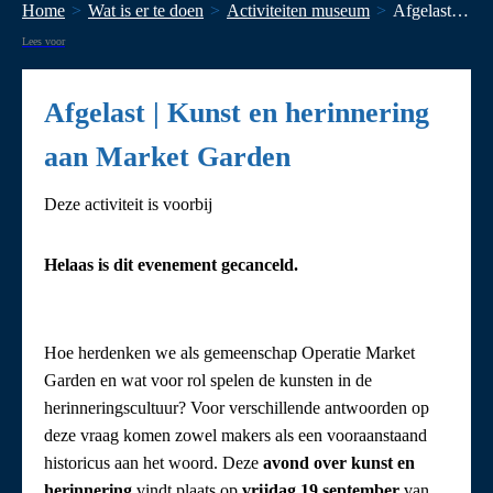
Home
Wat is er te doen
Activiteiten museum
Afgelast | Kunst en herinnering aan Market Garden
Lees voor
Afgelast | Kunst en herinnering
aan Market Garden
Deze activiteit is voorbij
Helaas is dit evenement gecanceld.
Hoe herdenken we als gemeenschap Operatie Market
Garden en wat voor rol spelen de kunsten in de
herinneringscultuur? Voor verschillende antwoorden op
deze vraag komen zowel makers als een vooraanstaand
historicus aan het woord. Deze
avond over kunst en
herinnering
vindt plaats op
vrijdag 19 september
van