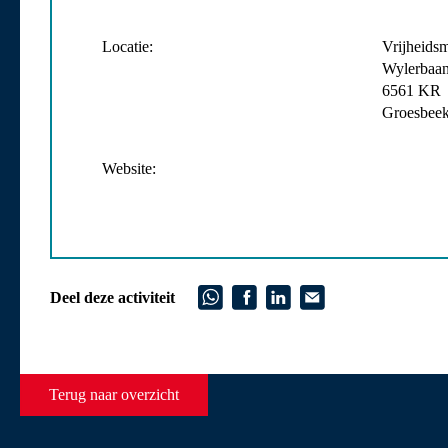
Locatie:
Vrijheids
Wylerbaan
6561 KR
Groesbee
Website:
Deel deze activiteit
Terug naar overzicht