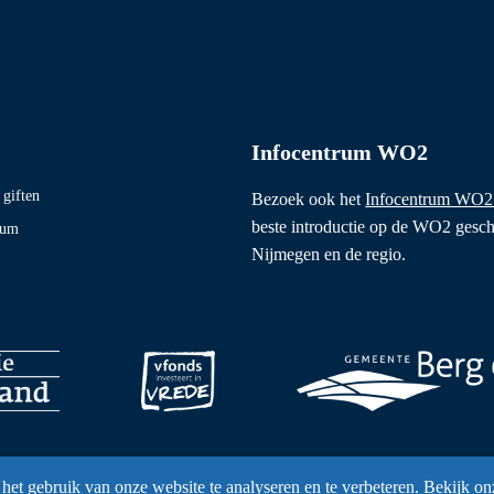
Infocentrum WO2
giften
Bezoek ook het
Infocentrum WO2
beste introductie op de WO2 gesch
eum
Nijmegen en de regio.
het gebruik van onze website te analyseren en te verbeteren. Bekijk on