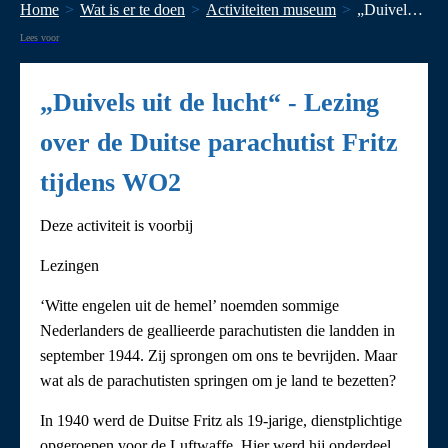
Home
Wat is er te doen
Activiteiten museum
„Duivels uit de lucht“ - Lezing over de Duitse parachutist Fritz tijdens WO2
Lees voor
„Duivels uit de lucht“ - Lezing
over de Duitse parachutist Fritz
tijdens WO2
Deze activiteit is voorbij
Lezingen
‘Witte engelen uit de hemel’ noemden sommige
Nederlanders de geallieerde parachutisten die landden in
september 1944. Zij sprongen om ons te bevrijden. Maar
wat als de parachutisten springen om je land te bezetten?
In 1940 werd de Duitse Fritz als 19-jarige, dienstplichtige
opgeroepen voor de Luftwaffe. Hier werd hij onderdeel