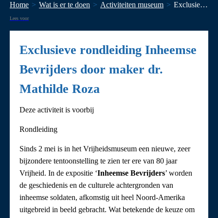
Home
Wat is er te doen
Activiteiten museum
Exclusieve rondleiding Inheemse Bevrijders door maker dr. Mathilde Roza
Lees voor
Exclusieve rondleiding Inheemse
Bevrijders door maker dr.
Mathilde Roza
Deze activiteit is voorbij
Rondleiding
Sinds 2 mei is in het Vrijheidsmuseum een nieuwe, zeer
bijzondere tentoonstelling te zien ter ere van 80 jaar
Vrijheid. In de expositie ‘
Inheemse Bevrijders
’ worden
de geschiedenis en de culturele achtergronden van
inheemse soldaten, afkomstig uit heel Noord-Amerika
uitgebreid in beeld gebracht. Wat betekende de keuze om