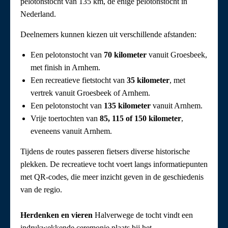
pelotonstocht van 135 km, de enige pelotonstocht in
Nederland.
Deelnemers kunnen kiezen uit verschillende afstanden:
Een pelotonstocht van
70 kilometer
vanuit Groesbeek,
met finish in Arnhem.
Een recreatieve fietstocht van
35 kilometer
, met
vertrek vanuit Groesbeek of Arnhem.
Een pelotonstocht van
135 kilometer
vanuit Arnhem.
Vrije toertochten van
85, 115 of 150 kilometer
,
eveneens vanuit Arnhem.
Tijdens de routes passeren fietsers diverse historische
plekken. De recreatieve tocht voert langs informatiepunten
met QR-codes, die meer inzicht geven in de geschiedenis
van de regio.
Herdenken en vieren
Halverwege de tocht vindt een
indrukwekkende ceremonie plaats bij het