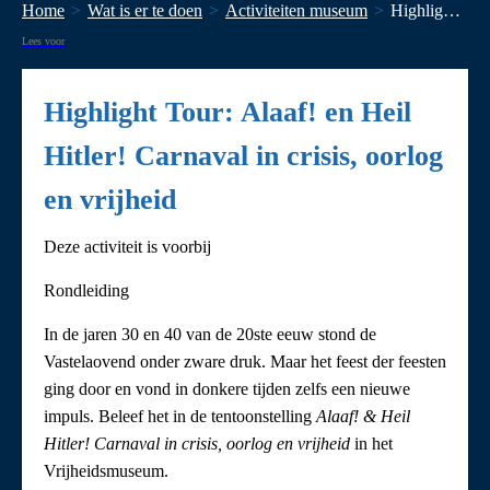
Home
Wat is er te doen
Activiteiten museum
Highlight Tour: Alaaf! en Heil Hitler! Carnaval in crisis, oorlog en vrijheid
Lees voor
Highlight Tour: Alaaf! en Heil
Hitler! Carnaval in crisis, oorlog
en vrijheid
Deze activiteit is voorbij
Rondleiding
In de jaren 30 en 40 van de 20ste eeuw stond de
Vastelaovend onder zware druk. Maar het feest der feesten
ging door en vond in donkere tijden zelfs een nieuwe
impuls. Beleef het in de tentoonstelling
Alaaf! & Heil
Hitler! Carnaval in crisis, oorlog en vrijheid
in het
Vrijheidsmuseum.