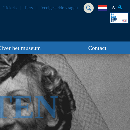
A
Tickets
Pers
Veelgestelde vragen
A
Over het museum
Contact
TEN