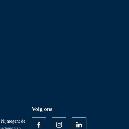
Volg ons
 Nijmegen
: de
iedenis van