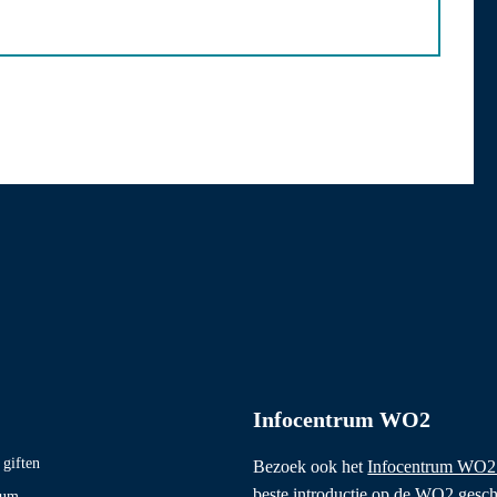
Infocentrum WO2
giften
Bezoek ook het
Infocentrum WO2
beste introductie op de WO2 gesch
eum