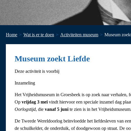
Home
Wat is er te doen
Activiteiten museum
Museum zoekt
Museum zoekt Liefde
Deze activiteit is voorbij
Inzameling
Het Vrijheidsmuseum in Groesbeek is op zoek naar verhalen, fo
Op
vrijdag 3 mei
vindt hiervoor een speciale inzamel dag plaat
Oorlogstijd
, die
vanaf 5 juni
te zien is in het Vrijheidsmuseum
De Tweede Wereldoorlog beïnvloedde het liefdesleven van een he
de schuilkelder, de onderduik, of doodgewoon op straat. De oorlo