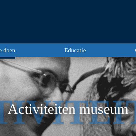
te doen
Educatie
TIVITEI
Activiteiten museum