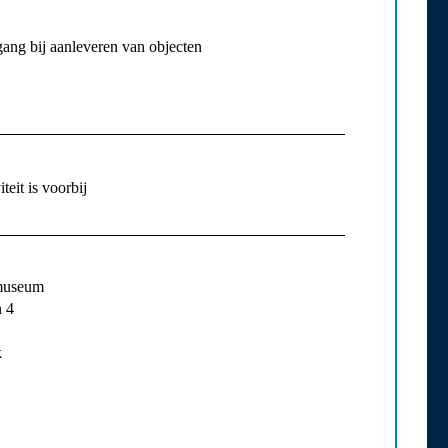
gang bij aanleveren van objecten
teit is voorbij
museum
 4
k