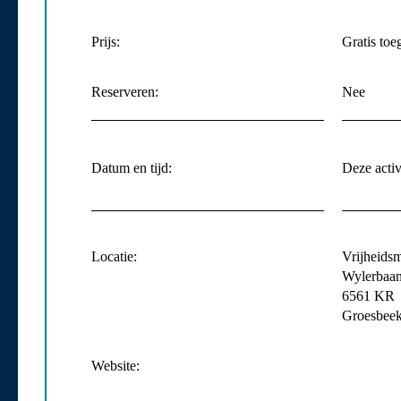
Prijs:
Gratis toe
Reserveren:
Nee
Datum en tijd:
Deze activi
Locatie:
Vrijheids
Wylerbaan
6561 KR
Groesbee
Website: