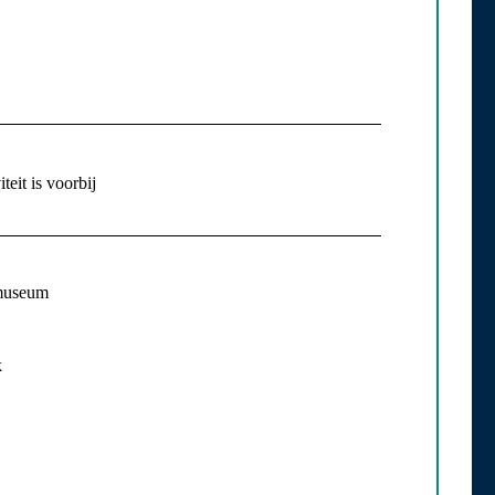
teit is voorbij
museum
k