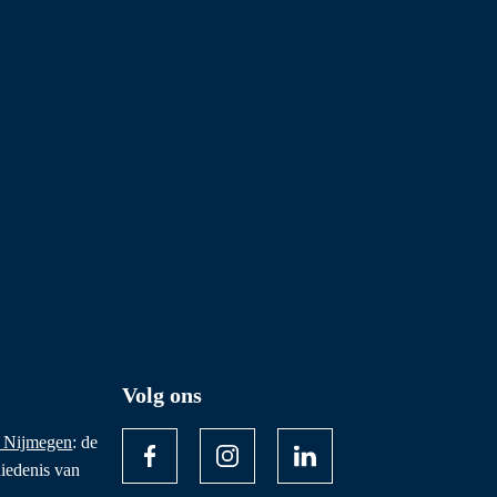
Volg ons
 Nijmegen
: de
iedenis van