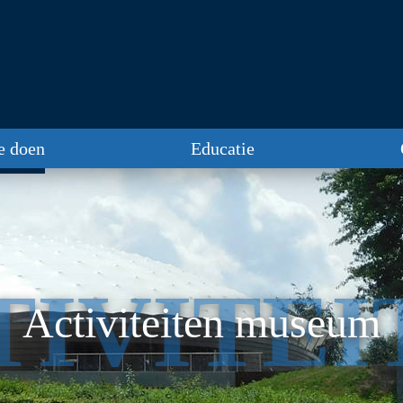
te doen
Educatie
TIVITEI
Activiteiten museum