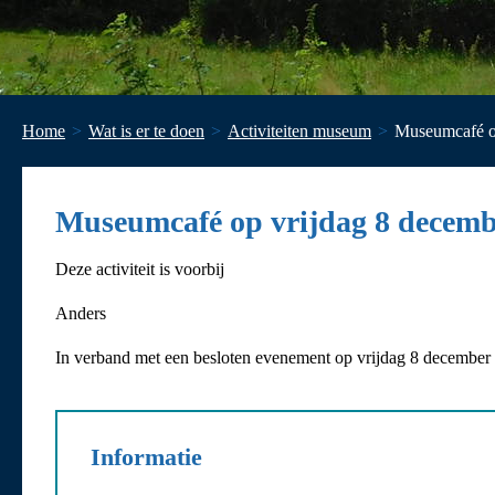
Home
Wat is er te doen
Activiteiten museum
Museumcafé op
Museumcafé op vrijdag 8 december
Deze activiteit is voorbij
Anders
In verband met een besloten evenement op vrijdag 8 december a
Informatie