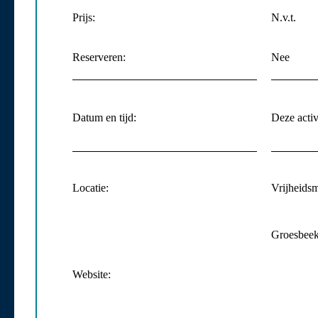
Prijs:
N.v.t.
Reserveren:
Nee
Datum en tijd:
Deze activi
Locatie:
Vrijheids
Groesbee
Website: