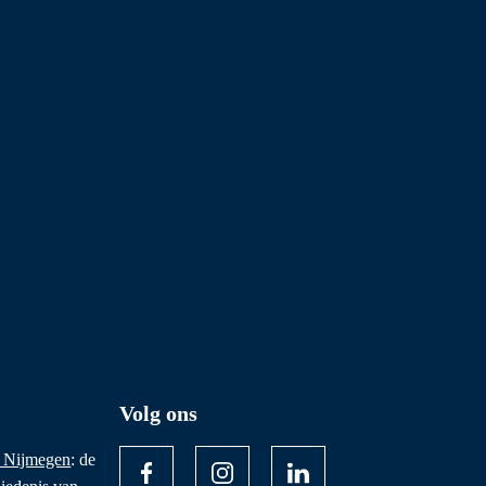
Volg ons
 Nijmegen
: de