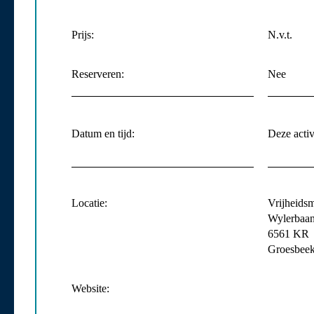
Prijs:
N.v.t.
Reserveren:
Nee
Datum en tijd:
Deze activi
Locatie:
Vrijheids
Wylerbaan
6561 KR
Groesbee
Website: