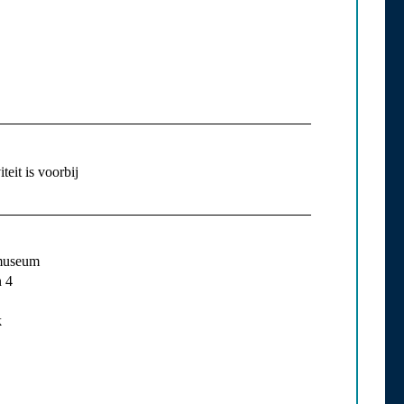
teit is voorbij
museum
 4
k