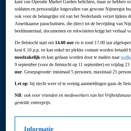
kant van Operatie Market Garden belichten, maar ze hebben ook al
soldaten en persoonlijke lotgevallen van gewone Nijmeegse bur
ook voor de belangrijke rol van het Nederlands verzet tijdens 
Amerikaanse parachutisten, die direct tot de bevrijding van Nij
beeldmateriaal, documenten en rekwisieten krijgt het verhaal va
De fietstocht start om
14.00 uur
en is rond 17.00 uur afgelope
kost € 10 p.p. en kan enkel ter plekke contant worden betaald 
noodzakelijk
en kan gedaan worden door te mailen naar
welk
9 september (voor de fietstocht op 11 september) en vrijdag 23
uur
. Groepsgrootte: minimaal 5 personen, maximaal 25 person
Let op
: bij slecht weer of te weinig aanmeldingen gaan de fiets
NB
: ook voor vrienden en medewerkers van het Vrijheidsmus
gestelde entreeprijs.
Informatie