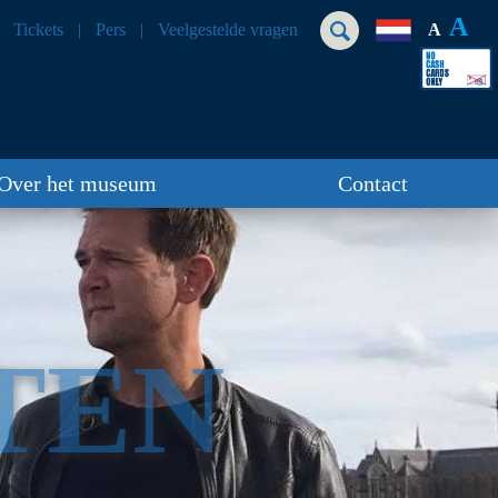
A
Tickets
Pers
Veelgestelde vragen
A
Over het museum
Contact
TEN