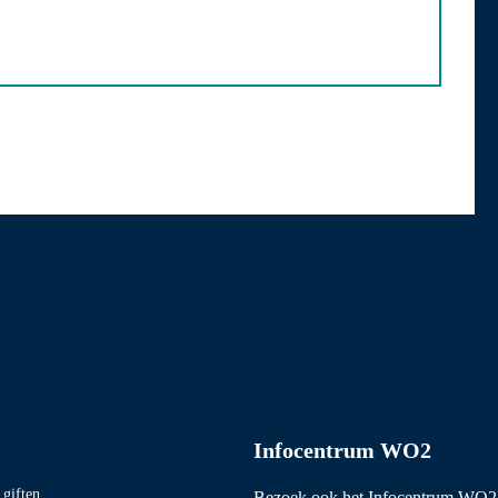
Infocentrum WO2
giften
Bezoek ook het
Infocentrum WO2