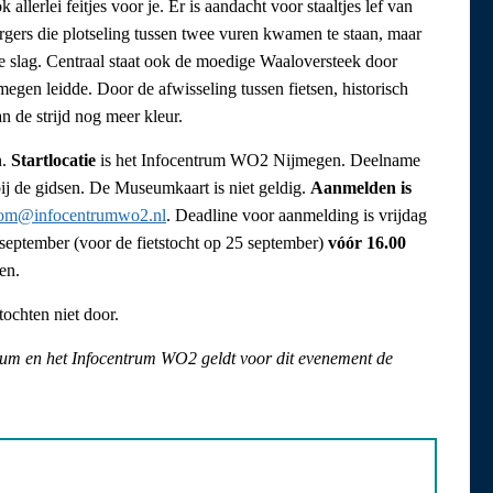
lerlei feitjes voor je. Er is aandacht voor staaltjes lef van
gers die plotseling tussen twee vuren kwamen te staan, maar
de slag. Centraal staat ook de moedige Waaloversteek door
megen leidde. Door de afwisseling tussen fietsen, historisch
n de strijd nog meer kleur.
n.
Startlocatie
is het Infocentrum WO2 Nijmegen. Deelname
bij de gidsen. De Museumkaart is niet geldig.
Aanmelden is
om@infocentrumwo2.nl
. Deadline voor aanmelding is vrijdag
 september (voor de fietstocht op 25 september)
vóór 16.00
en.
tochten niet door.
eum en het Infocentrum WO2 geldt voor dit evenement de