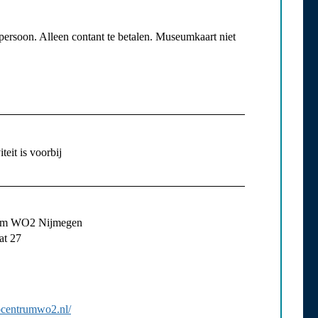
persoon. Alleen contant te betalen. Museumkaart niet
teit is voorbij
rum WO2 Nijmegen
at 27
focentrumwo2.nl/