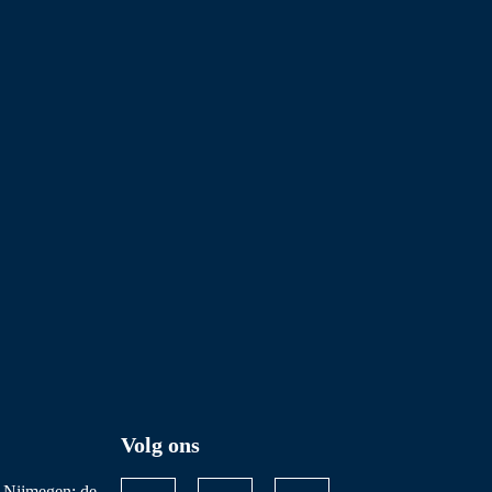
Volg ons
 Nijmegen
: de