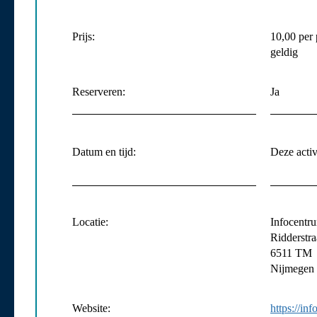
Prijs:
10,00 per 
geldig
Reserveren:
Ja
Datum en tijd:
Deze activi
Locatie:
Infocent
Ridderstra
6511 TM
Nijmegen
Website:
https://in