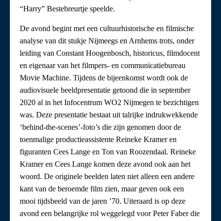
“Harry” Bestebreurtje speelde.
De avond begint met een cultuurhistorische en filmische
analyse van dit stukje Nijmeegs en Arnhems trots, onder
leiding van Constant Hoogenbosch, historicus, filmdocent
en eigenaar van het filmpers- en communicatiebureau
Movie Machine. Tijdens de bijeenkomst wordt ook de
audiovisuele beeldpresentatie getoond die in september
2020 al in het Infocentrum WO2 Nijmegen te bezichtigen
was. Deze presentatie bestaat uit talrijke indrukwekkende
‘behind-the-scenes’-foto’s die zijn genomen door de
toenmalige productieassistente Reineke Kramer en
figuranten Cees Lange en Ton van Roozendaal. Reineke
Kramer en Cees Lange komen deze avond ook aan het
woord. De originele beelden laten niet alleen een andere
kant van de beroemde film zien, maar geven ook een
mooi tijdsbeeld van de jaren ’70. Uiteraard is op deze
avond een belangrijke rol weggelegd voor Peter Faber die