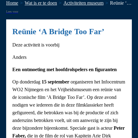
Home
Wat is er te doen
Activiteiten museum
Reünie ‘A Bridge Too Far’
Lees voor
Reünie ‘A Bridge Too Far’
Deze activiteit is voorbij
Anders
Een ontmoeting met hoofdrolspelers en figuranten
Op donderdag
15 september
organiseren het Infocentrum
WO2 Nijmegen en het Vrijheidsmuseum een reünie van
de iconische film ‘A Bridge Too Far’. Op deze avond
nodigen we iedereen die in deze filmklassieker heeft
gefigureerd, die betrokken was bij de productie of zich
anderszins betrokken voelt, uit om aanwezig te zijn bij
deze bijzondere bijeenkomst. Speciale gast is acteur
Peter
Faber,
die in de film de rol van Kapitein Arie Dirk