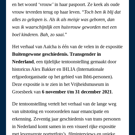
en het woord ‘vrouw’ in haar paspoort. Ze keek als oude
vrouw tevreden terug op haar leven. “
Toch ben ik blij dat
alles zo gelopen is. Als ik als meisje was geboren, dan
was ik waarschijnlijk een huisvrouw geworden met een
boel kinderen. Bah, zo saai
.”
Het verhaal van Aaïcha is één van de velen in de expositie
Buitengewone geschiedenis. Transgender in
Nederland
, een tijdelijke tentoonstelling gemaakt door
historicus Alex Bakker en IHLIA (Internationale
erfgoedorganisatie op het gebied van lhbti-personen).
Deze expositie is te zien in het Vrijheidsmuseum in
Groesbeek van
6 november t/m 31 december 2021
.
De tentoonstelling vertelt het verhaal van de lange weg
van uitstoting en vooroordelen naar emancipatie en
erkenning. Zeventig jaar geschiedenis van trans personen
in Nederland komt samen in een visueel rijke expositie
met levensgrote portretfoto’s, filminterviews en unieke