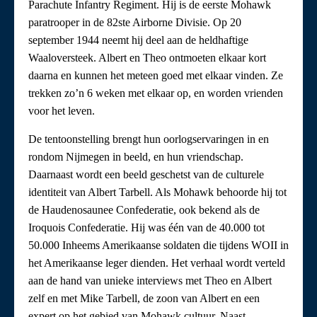
Parachute Infantry Regiment. Hij is de eerste Mohawk
paratrooper in de 82ste Airborne Divisie. Op 20
september 1944 neemt hij deel aan de heldhaftige
Waaloversteek. Albert en Theo ontmoeten elkaar kort
daarna en kunnen het meteen goed met elkaar vinden. Ze
trekken zo’n 6 weken met elkaar op, en worden vrienden
voor het leven.
De tentoonstelling brengt hun oorlogservaringen in en
rondom Nijmegen in beeld, en hun vriendschap.
Daarnaast wordt een beeld geschetst van de culturele
identiteit van Albert Tarbell. Als Mohawk behoorde hij tot
de Haudenosaunee Confederatie, ook bekend als de
Iroquois Confederatie. Hij was één van de 40.000 tot
50.000 Inheems Amerikaanse soldaten die tijdens WOII in
het Amerikaanse leger dienden. Het verhaal wordt verteld
aan de hand van unieke interviews met Theo en Albert
zelf en met Mike Tarbell, de zoon van Albert en een
expert op het gebied van Mohawk cultuur. Naast