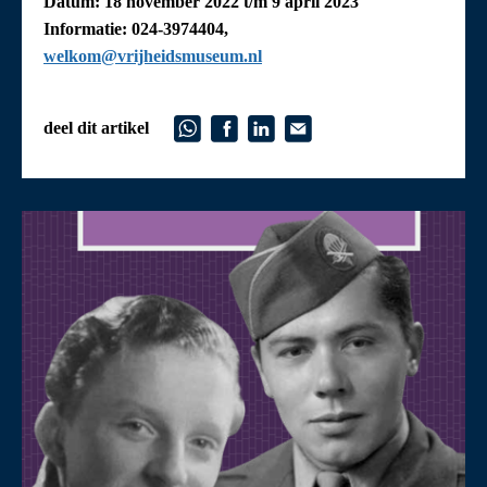
Datum: 18 november 2022 t/m 9 april 2023
Informatie: 024-3974404,
welkom@vrijheidsmuseum.nl
deel dit artikel