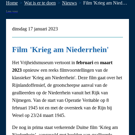
Home
Wat is er te doen
Nieuws
Film 'Krieg am Niederrhein'
Lees voor
dinsdag 17 januari 2023
Film 'Krieg am Niederrhein'
Het Vrijheidsmuseum vertoont in
februari
en
maart
2023
opnieuw een reeks filmvoorstellingen van de
klassieker 'Krieg am Niederrhein'. Deze film gaat over het
Rijnlandoffensief, de grootscheepse aanval van de
geallieerden op de Niederrhein vanuit het Rijk van
Nijmegen. Van de start van Operatie Veritable op 8
februari 1945 tot en met de oversteek van de Rijn bij
Wesel op 23/24 maart 1945.
De nog in prima staat verkerende Duitse film ‘Krieg am
Niederrhein’, aangevuld met beelden van geallieerde