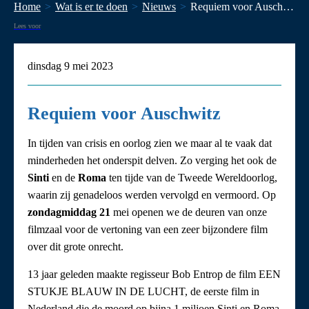
Home
Wat is er te doen
Nieuws
Requiem voor Auschwitz
Lees voor
dinsdag 9 mei 2023
Requiem voor Auschwitz
In tijden van crisis en oorlog zien we maar al te vaak dat
minderheden het onderspit delven. Zo verging het ook de
Sinti
en de
Roma
ten tijde van de Tweede Wereldoorlog,
waarin zij genadeloos werden vervolgd en vermoord. Op
zondagmiddag 21
mei openen we de deuren van onze
filmzaal voor de vertoning van een zeer bijzondere film
over dit grote onrecht.
13 jaar geleden maakte regisseur Bob Entrop de film EEN
STUKJE BLAUW IN DE LUCHT, de eerste film in
Nederland die de moord op bijna 1 miljoen Sinti en Roma