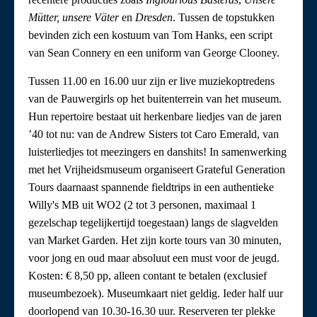
Mütter, unsere Väter
en
Dresden
. Tussen de topstukken
bevinden zich een kostuum van Tom Hanks, een script
van Sean Connery en een uniform van George Clooney.
Tussen 11.00 en 16.00 uur zijn er live muziekoptredens
van de Pauwergirls op het buitenterrein van het museum.
Hun repertoire bestaat uit herkenbare liedjes van de jaren
’40 tot nu: van de Andrew Sisters tot Caro Emerald, van
luisterliedjes tot meezingers en danshits! In samenwerking
met het Vrijheidsmuseum organiseert Grateful Generation
Tours daarnaast spannende fieldtrips in een authentieke
Willy's MB uit WO2 (2 tot 3 personen, maximaal 1
gezelschap tegelijkertijd toegestaan) langs de slagvelden
van Market Garden. Het zijn korte tours van 30 minuten,
voor jong en oud maar absoluut een must voor de jeugd.
Kosten: € 8,50 pp, alleen contant te betalen (exclusief
museumbezoek). Museumkaart niet geldig. Ieder half uur
doorlopend van 10.30-16.30 uur. Reserveren ter plekke