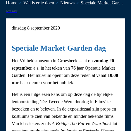
Home
Wat is er te doen
Nieuws
​Speciale Market Garden dag
Lees voor
dinsdag 8 september 2020
​Speciale Market Garden dag
Het Vrijheidsmuseum in Groesbeek staat op
zondag 20
september
a.s. in het teken van 76 jaar Operatie Market
Garden. Het museum opent om deze reden al vanaf
10.00
uur
haar deuren voor het publiek.
Het is een uitgelezen kans om op deze dag de tijdelijke
tentoonstelling ‘De Tweede Wereldoorlog in Films’ te
bezoeken en te beleven. In de expositiezaal zijn props en
kostuums te zien van bekende en minder bekende films.
Van klassiekers zoals
A Bridge Too Far
en
Zwartboek
tot
recentere producties zoals
Inglourious Basterds
,
Unsere