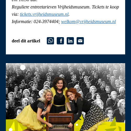
Reguliere entreetarieven Vrijheidsmuseum. Tickets te koop
via:
tickets.vrijheidsmuseum.nl
.
Informatie: 024-3974404;
welkom@vrijheidsmuseum.nl
deel dit artikel